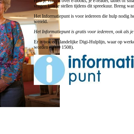
Heb je vragen over e-books, je e-reader, tablet of sm
vragen kun je stellen tijdens dit spreekuur. Breng wa
Het Informatiepunt is voor iedereen die hulp nodig h
wereld.
Het Informatiepunt is gratis voor iedereen, ook als je
Er is ook een landelijke Digi-Hulplijn, waar op we
worden (0800 1508).