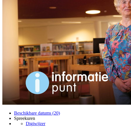
Beschikbare datums (20)
Spreekuren
Digiwijzer