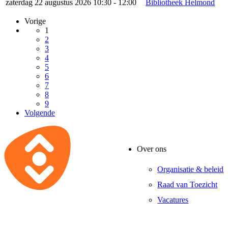
zaterdag 22 augustus 2026 10:30 - 12:00
Bibliotheek Helmond
Vorige
1
2
3
4
5
6
7
8
9
Volgende
Over ons
Organisatie & beleid
Raad van Toezicht
Vacatures