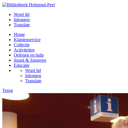
Word lid
Inloggen
Translate
Home
Klantenservice
Collectie
Activiteiten
Oefenen en hulp
Jeugd & Jongeren
Educatie
Word lid
Inloggen
Translate
Terug