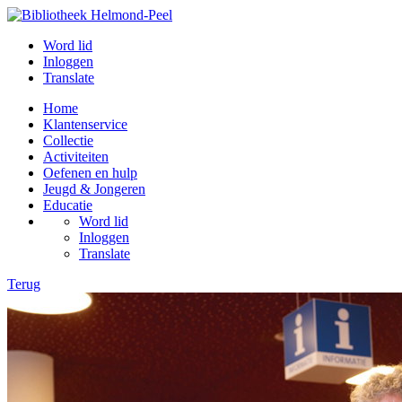
Word lid
Inloggen
Translate
Home
Klantenservice
Collectie
Activiteiten
Oefenen en hulp
Jeugd & Jongeren
Educatie
Word lid
Inloggen
Translate
Terug