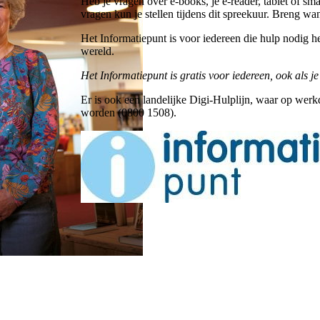
Heb je vragen over e-books, je e-reader, tablet of sm
vragen kun je stellen tijdens dit spreekuur. Breng wa
Het Informatiepunt is voor iedereen die hulp nodig h
wereld.
Het Informatiepunt is gratis voor iedereen, ook als je
Er is ook een landelijke Digi-Hulplijn, waar op we
worden (0800 1508).