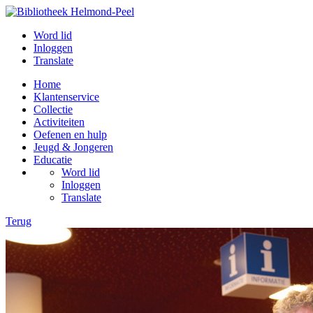
Word lid
Inloggen
Translate
Home
Klantenservice
Collectie
Activiteiten
Oefenen en hulp
Jeugd & Jongeren
Educatie
Word lid
Inloggen
Translate
Terug