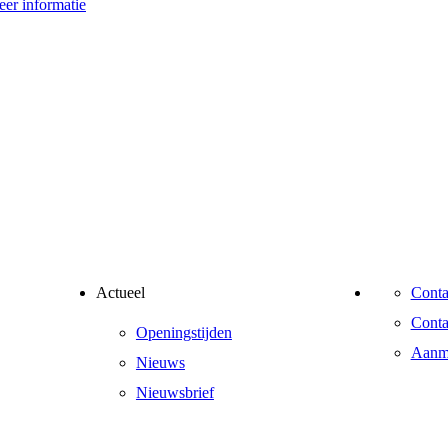
er informatie
Actueel
Conta
Conta
Openingstijden
Aanme
Nieuws
Nieuwsbrief