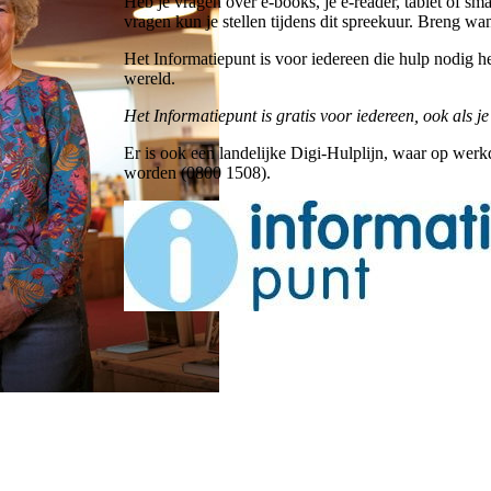
Heb je vragen over e-books, je e-reader, tablet of sm
vragen kun je stellen tijdens dit spreekuur. Breng wa
Het Informatiepunt is voor iedereen die hulp nodig h
wereld.
Het Informatiepunt is gratis voor iedereen, ook als je
Er is ook een landelijke Digi-Hulplijn, waar op we
worden (0800 1508).