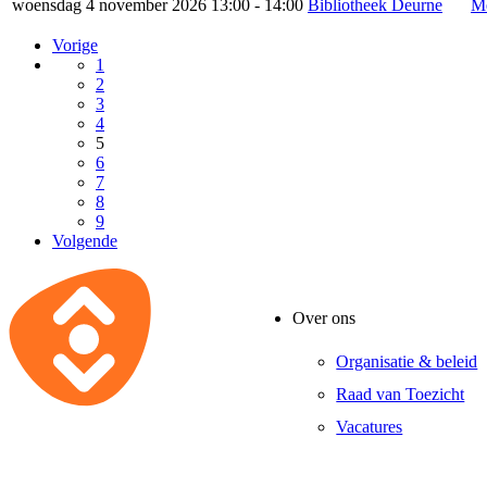
woensdag 4 november 2026 13:00 - 14:00
Bibliotheek Deurne
Me
Vorige
1
2
3
4
5
6
7
8
9
Volgende
Over ons
Organisatie & beleid
Raad van Toezicht
Vacatures