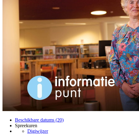
Beschikbare datums (20)
Spreekuren
Digiwijzer