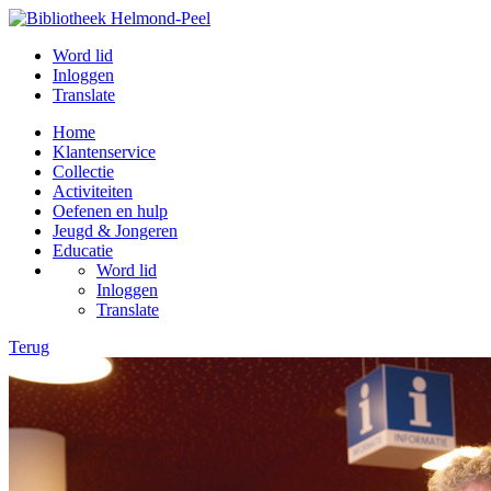
Word lid
Inloggen
Translate
Home
Klantenservice
Collectie
Activiteiten
Oefenen en hulp
Jeugd & Jongeren
Educatie
Word lid
Inloggen
Translate
Terug