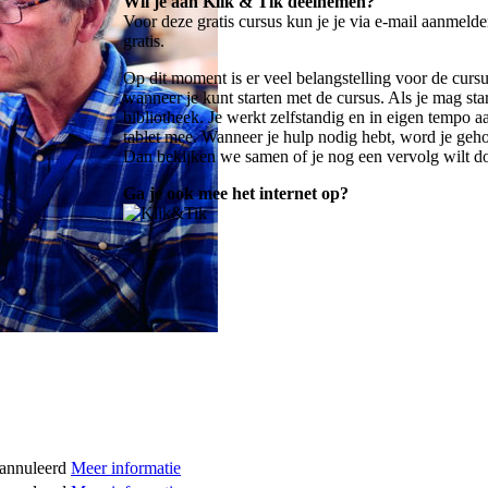
Wil je aan Klik & Tik deelnemen?
Voor deze gratis cursus kun je je
via e-mail aanmeld
gratis.
Op dit moment is er veel belangstelling voor de cursu
wanneer je kunt starten met de cursus. Als je mag st
bibliotheek. Je werkt zelfstandig en in eigen tempo a
tablet mee. Wanneer je hulp nodig hebt, word je geh
Dan bekijken we samen of je nog een vervolg wilt d
Ga je ook mee het internet op?
annuleerd
Meer informatie