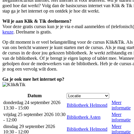
Beginnerscursus internet. Het internet is voor iedereen. Wil je starten 
goed hoe dat werkt? Volg dan de basiscursus internet van Klik & Tik 
stap ga je het internet op en ontdek je hoe dit werkt.
Wil je aan Klik & Tik deelnemen?
Voor deze gratis cursus kun je je
via e-mail aanmelden
of (telefonisch
keuze
. Deelname is gratis.
Op dit moment is er veel belangstelling voor de cursus Klik&Tik. Als j
van ons bericht wanneer je kunt starten met de cursus. Als je mag sta
de cursus in de door jou gekozen bibliotheek. Je werkt zelfstandig e
van de bibliotheek. Of je brengt je eigen laptop of tablet mee. Wannee
geholpen door de medewerkers van de bibliotheek. Heb je de cursus
je nog een vervolg wilt doen.
Ga je ook mee het internet op?
Datum
donderdag 24 september 2026
Meer
Bibliotheek Helmond
13:30 - 15:00
informatie
vrijdag 25 september 2026 10:30
Meer
Bibliotheek Asten
- 12:00
informatie
dinsdag 29 september 2026
Meer
Bibliotheek Helmond
10:30 - 12:00
informatie