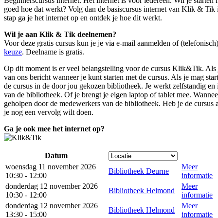
Beginnerscursus internet. Het internet is voor iedereen. Wil je starten 
goed hoe dat werkt? Volg dan de basiscursus internet van Klik & Tik 
stap ga je het internet op en ontdek je hoe dit werkt.
Wil je aan Klik & Tik deelnemen?
Voor deze gratis cursus kun je je
via e-mail aanmelden
of (telefonisch
keuze
. Deelname is gratis.
Op dit moment is er veel belangstelling voor de cursus Klik&Tik. Als j
van ons bericht wanneer je kunt starten met de cursus. Als je mag sta
de cursus in de door jou gekozen bibliotheek. Je werkt zelfstandig e
van de bibliotheek. Of je brengt je eigen laptop of tablet mee. Wannee
geholpen door de medewerkers van de bibliotheek. Heb je de cursus
je nog een vervolg wilt doen.
Ga je ook mee het internet op?
Datum
woensdag 11 november 2026
Meer
Bibliotheek Deurne
10:30 - 12:00
informatie
donderdag 12 november 2026
Meer
Bibliotheek Helmond
10:30 - 12:00
informatie
donderdag 12 november 2026
Meer
Bibliotheek Helmond
13:30 - 15:00
informatie