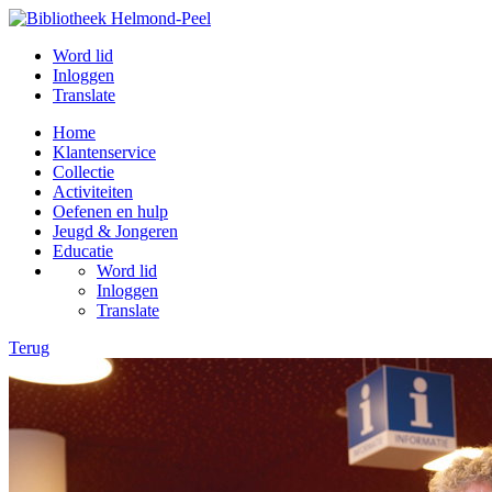
Word lid
Inloggen
Translate
Home
Klantenservice
Collectie
Activiteiten
Oefenen en hulp
Jeugd & Jongeren
Educatie
Word lid
Inloggen
Translate
Terug