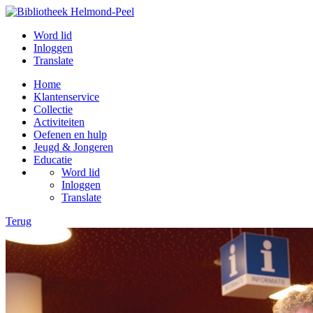
Word lid
Inloggen
Translate
Home
Klantenservice
Collectie
Activiteiten
Oefenen en hulp
Jeugd & Jongeren
Educatie
Word lid
Inloggen
Translate
Terug