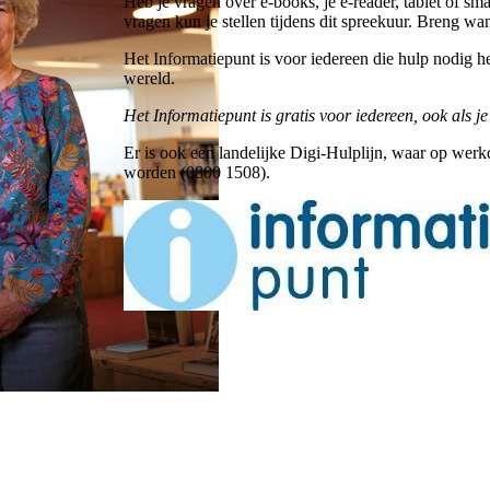
Heb je vragen over e-books, je e-reader, tablet of sm
vragen kun je stellen tijdens dit spreekuur. Breng wa
Het Informatiepunt is voor iedereen die hulp nodig h
wereld.
Het Informatiepunt is gratis voor iedereen, ook als je
Er is ook een landelijke Digi-Hulplijn, waar op we
worden (0800 1508).