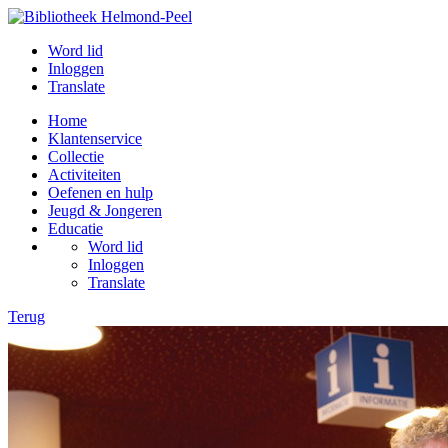
Word lid
Inloggen
Translate
Home
Klantenservice
Collectie
Activiteiten
Oefenen en hulp
Jeugd & Jongeren
Educatie
Word lid
Inloggen
Translate
Terug