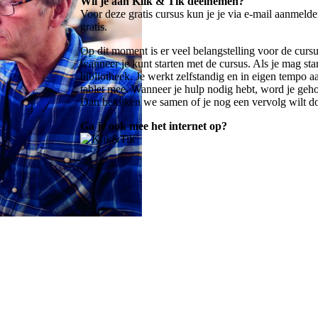
Wil je aan Klik & Tik deelnemen?
Voor deze gratis cursus kun je je
via e-mail aanmeld
gratis.
Op dit moment is er veel belangstelling voor de cursu
wanneer je kunt starten met de cursus. Als je mag st
bibliotheek. Je werkt zelfstandig en in eigen tempo a
tablet mee. Wanneer je hulp nodig hebt, word je geh
Dan bekijken we samen of je nog een vervolg wilt d
Ga je ook mee het internet op?