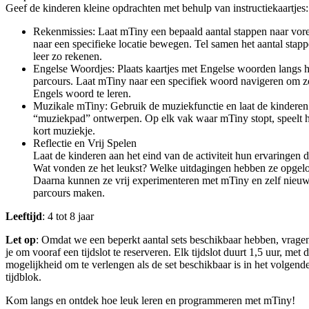
Geef de kinderen kleine opdrachten met behulp van instructiekaartjes:
Rekenmissies: Laat mTiny een bepaald aantal stappen naar vor
naar een specifieke locatie bewegen. Tel samen het aantal stap
leer zo rekenen.
Engelse Woordjes: Plaats kaartjes met Engelse woorden langs h
parcours. Laat mTiny naar een specifiek woord navigeren om z
Engels woord te leren.
Muzikale mTiny: Gebruik de muziekfunctie en laat de kinderen
“muziekpad” ontwerpen. Op elk vak waar mTiny stopt, speelt h
kort muziekje.
Reflectie en Vrij Spelen
Laat de kinderen aan het eind van de activiteit hun ervaringen d
Wat vonden ze het leukst? Welke uitdagingen hebben ze opgelo
Daarna kunnen ze vrij experimenteren met mTiny en zelf nieu
parcours maken.
Leeftijd
: 4 tot 8 jaar
Let op
: Omdat we een beperkt aantal sets beschikbaar hebben, vrage
je om vooraf een tijdslot te reserveren. Elk tijdslot duurt 1,5 uur, met 
mogelijkheid om te verlengen als de set beschikbaar is in het volgend
tijdblok.
Kom langs en ontdek hoe leuk leren en programmeren met mTiny!