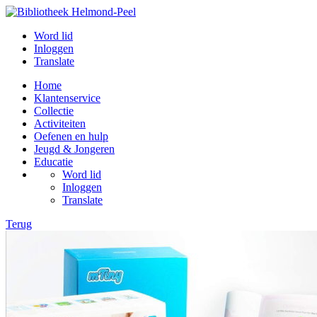
Word lid
Inloggen
Translate
Home
Klantenservice
Collectie
Activiteiten
Oefenen en hulp
Jeugd & Jongeren
Educatie
Word lid
Inloggen
Translate
Terug