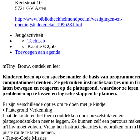
Kerkstraat 10
5721 GV Asten
http://www.bibliotheekhelmondpeel.nl/vestigingen-en-
openingstijden/detail.199628.html
Jeugdactiviteit
TechLab
Kaartje
€ 2,50
Toevoegen aan agenda
mTiny: Bouw, ontdek en leer
Kinderen leren op een speelse manier de basis van programmere
computationeel denken. Ze gebruiken instructiekaartjes om mTin
laten bewegen en reageren op de plattegrond, waardoor ze leren
problemen op te lossen en logische stappen te plannen.
Er zijn verschillende opties om te doen met je kindje:
• Plattegrond Verkenning
Laat de kinderen het thema ontdekken door puzzelstukken en
plattegrondstukken neer te leggen. Ze kunnen zelf een parcours make
mTiny moet volgen. Vraag hen instructiekaartjes te gebruiken om mT
juiste route te laten nemen.
• Tap-to-Code Missies