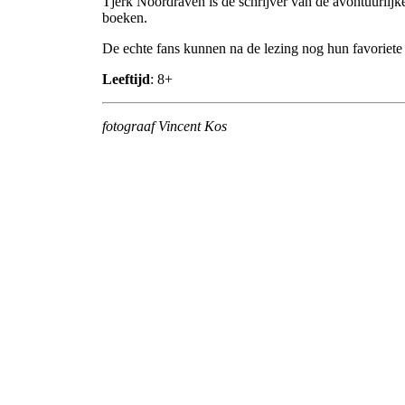
Tjerk Noordraven is de schrijver van de avontuurlijke
boeken.
De echte fans kunnen na de lezing nog hun favoriete 
Leeftijd
: 8+
fotograaf Vincent Kos