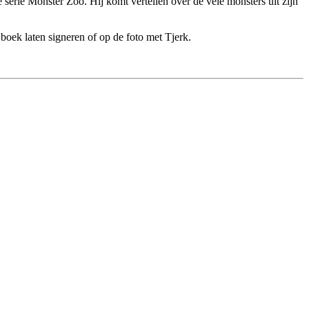
 serie Monster Zoo. Hij komt vertellen over de vele monsters uit zijn
boek laten signeren of op de foto met Tjerk.