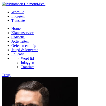
Word lid
Inloggen
Translate
Home
Klantenservice
Collectie
Activiteiten
Oefenen en hulp
Jeugd & Jongeren
Educatie
Word lid
Inloggen
Translate
Terug