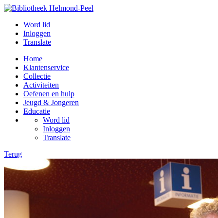
Word lid
Inloggen
Translate
Home
Klantenservice
Collectie
Activiteiten
Oefenen en hulp
Jeugd & Jongeren
Educatie
Word lid
Inloggen
Translate
Terug