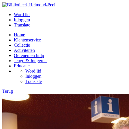
Word lid
Inloggen
Translate
Home
Klantenservice
Collectie
Activiteiten
Oefenen en hulp
Jeugd & Jongeren
Educatie
Word lid
Inloggen
Translate
Terug