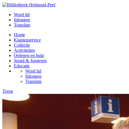
Word lid
Inloggen
Translate
Home
Klantenservice
Collectie
Activiteiten
Oefenen en hulp
Jeugd & Jongeren
Educatie
Word lid
Inloggen
Translate
Terug