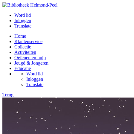
Word lid
Inloggen
Translate
Home
Klantenservice
Collectie
Activiteiten
Oefenen en hulp
Jeugd & Jongeren
Educatie
Word lid
Inloggen
Translate
Terug