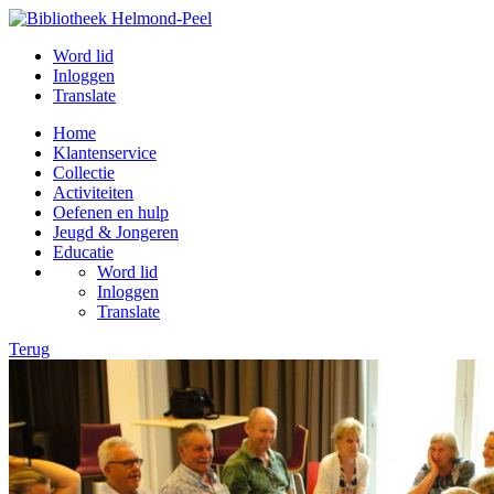
Word lid
Inloggen
Translate
Home
Klantenservice
Collectie
Activiteiten
Oefenen en hulp
Jeugd & Jongeren
Educatie
Word lid
Inloggen
Translate
Terug