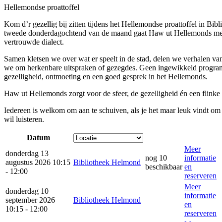
Hellemondse proattoffel
Kom d’r gezellig bij zitten tijdens het Hellemondse proattoffel in Bi
tweede donderdagochtend van de maand gaat Haw ut Hellemonds met j
vertrouwde dialect.
Samen kletsen we over wat er speelt in de stad, delen we verhalen va
we om herkenbare uitspraken of gezegdes. Geen ingewikkeld prog
gezelligheid, ontmoeting en een goed gesprek in het Hellemonds.
Haw ut Hellemonds zorgt voor de sfeer, de gezelligheid én een flink
Iedereen is welkom om aan te schuiven, als je het maar leuk vindt om i
wil luisteren.
Datum
Meer
donderdag 13
nog 10
informatie
augustus 2026 10:15
Bibliotheek Helmond
beschikbaar
en
- 12:00
reserveren
Meer
donderdag 10
informatie
september 2026
Bibliotheek Helmond
en
10:15 - 12:00
reserveren