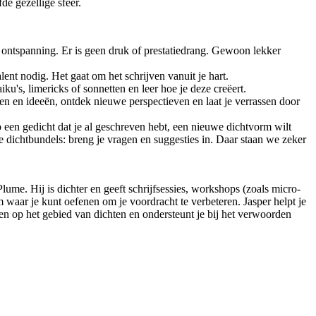
de gezellige sfeer.
 ontspanning. Er is geen druk of prestatiedrang. Gewoon lekker
lent nodig. Het gaat om het schrijven vanuit je hart.
u's, limericks of sonnetten en leer hoe je deze creëert.
en en ideeën, ontdek nieuwe perspectieven en laat je verrassen door
p een gedicht dat je al geschreven hebt, een nieuwe dichtvorm wilt
de dichtbundels: breng je vragen en suggesties in. Daar staan we zeker
ume. Hij is dichter en geeft schrijfsessies, workshops (zoals micro-
m waar je kunt oefenen om je voordracht te verbeteren. Jasper helpt je
ren op het gebied van dichten en ondersteunt je bij het verwoorden