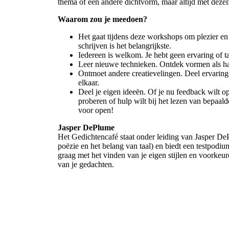
thema of een andere dichtvorm, maar altijd met dezelf
Waarom zou je meedoen?
Het gaat tijdens deze workshops om plezier en
schrijven is het belangrijkste.
Iedereen is welkom. Je hebt geen ervaring of ta
Leer nieuwe technieken. Ontdek vormen als haik
Ontmoet andere creatievelingen. Deel ervaring
elkaar.
Deel je eigen ideeën. Of je nu feedback wilt o
proberen of hulp wilt bij het lezen van bepaal
voor open!
Jasper DePlume
Het Gedichtencafé staat onder leiding van Jasper DePl
poëzie en het belang van taal) en biedt een testpodiu
graag met het vinden van je eigen stijlen en voorkeu
van je gedachten.