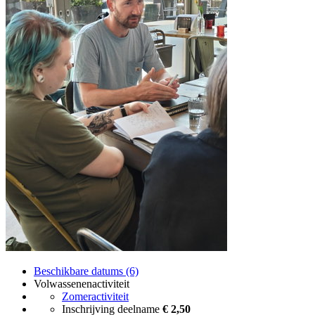
Beschikbare datums (6)
Volwassenenactiviteit
Zomeractiviteit
Inschrijving deelname
€ 2,50