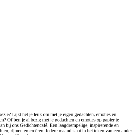
oëzie? Lijkt het je leuk om met je eigen gedachten, emoties en
ten? Of ben je al bezig met je gedachten en emoties op papier te
 aan bij ons Gedichtencafé. Een laagdrempelige, inspirerende en
ten, rijmen en creëren. Iedere maand staat in het teken van een ander